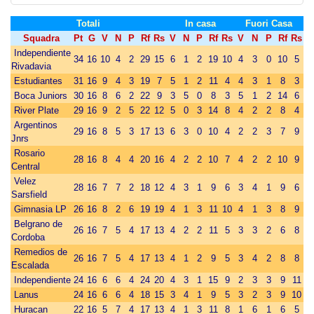
Totali
In casa
Fuori Casa
Squadra
Pt
G
V
N
P
Rf
Rs
V
N
P
Rf
Rs
V
N
P
Rf
Rs
Independiente
34
16
10
4
2
29
15
6
1
2
19
10
4
3
0
10
5
Rivadavia
Estudiantes
31
16
9
4
3
19
7
5
1
2
11
4
4
3
1
8
3
Boca Juniors
30
16
8
6
2
22
9
3
5
0
8
3
5
1
2
14
6
River Plate
29
16
9
2
5
22
12
5
0
3
14
8
4
2
2
8
4
Argentinos
29
16
8
5
3
17
13
6
3
0
10
4
2
2
3
7
9
Jnrs
Rosario
28
16
8
4
4
20
16
4
2
2
10
7
4
2
2
10
9
Central
Velez
28
16
7
7
2
18
12
4
3
1
9
6
3
4
1
9
6
Sarsfield
Gimnasia LP
26
16
8
2
6
19
19
4
1
3
11
10
4
1
3
8
9
Belgrano de
26
16
7
5
4
17
13
4
2
2
11
5
3
3
2
6
8
Cordoba
Remedios de
26
16
7
5
4
17
13
4
1
2
9
5
3
4
2
8
8
Escalada
Independiente
24
16
6
6
4
24
20
4
3
1
15
9
2
3
3
9
11
Lanus
24
16
6
6
4
18
15
3
4
1
9
5
3
2
3
9
10
Huracan
22
16
5
7
4
17
13
4
1
3
11
8
1
6
1
6
5