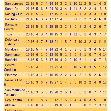
San Lorenzo
22
16
5
7
4
14
14
3
2
3
10
11
2
5
1
4
3
Santa Fe
21
16
5
6
5
24
20
3
4
1
11
5
2
2
4
13
15
Racing Club
21
16
5
6
5
17
15
2
3
2
7
7
3
3
3
10
8
Instituto
21
16
6
3
7
17
17
4
1
3
11
8
2
2
4
6
9
Barracas
21
16
5
6
5
15
15
3
2
3
9
8
2
4
2
6
7
Central
Tigre
20
16
4
8
4
18
15
3
4
1
11
8
1
4
3
7
7
Defensa y
19
16
4
7
5
18
21
1
5
2
7
10
3
2
3
11
11
Justicia
Mendoza
19
16
5
4
7
14
22
4
1
3
9
8
1
3
4
5
14
Sarmiento
19
16
6
1
9
13
20
5
1
2
9
6
1
0
7
4
14
Banfield
18
16
5
3
8
17
19
4
2
2
10
6
1
1
6
7
13
Central
16
16
4
4
8
11
21
4
1
3
10
9
0
3
5
1
12
Cordoba
Platense
16
16
3
7
6
10
15
2
2
4
4
8
1
5
2
6
7
Newells Old
15
16
3
6
7
15
27
1
4
3
6
10
2
2
4
9
17
B.
San Martin de
14
16
3
5
8
15
20
2
5
1
8
6
1
0
7
7
14
Tucuman
Dep Riestra
11
16
1
8
7
5
12
1
5
2
4
4
0
3
5
1
8
Aldosivi
8
16
0
8
8
6
19
0
7
1
3
5
0
1
7
3
14
Estudiantes