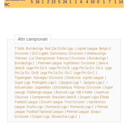
5
16
1
2
13
5
24
1
1
6
4
10
0
1
7
1
14
RC
Altri campionati
T Mob. Bundesliga
Red Zac Erste Liga
|
Jupiler League
Belgio II
Divisione
|
SAS Ligaen
Danimarca I Divisione
|
Veikkausliiga
Ykkonen
|
Le Championnat
Francia II Divisione
|
Bundesliga 1
Bundesliga 2
|
Premiere League
Inghilterra I Divisione
|
Serie A
Serie B
Lega Pro Gir.A
Lega Pro Gir.B
Lega Pro 2a Div. Gir.A
Lega
Pro 2a Div. Gir.B
Lega Pro 2a Div. Gir.C
Lega Pro Gir.C
|
Tippeligaen
Norvegia I Divisione
|
Eredivisie
Jupiler League
|
Super Liga
Portogallo Liga 2
|
Spagna Liga 1
Spagna Liga 2
|
Allsvenskan
Superettan
|
Ekstraklasa
Polonia I Divisione
|
Super
Leauge
Challenge League
|
Borsodi Liga
NB II Keleti
|
Apertura
Clausura
|
Campeonato
Brasilero Serie B
|
Souper Ligka Ellada
Football League
|
Eircom League
First Division
|
Gambrinus
League
Druha Liga
|
Romania Liga I
Romania Liga II
|
Premier
League
Football National League
|
Premier League
Scopa I
Divisione
|
Corgon Liga
Slovacchia Liga 2
|