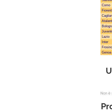
Como
Fiorent
Cagliar
Atalan
Bologn
Juvent
Lazio
Inter
Frosin
Genoa
U
Non è 
Pr