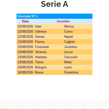
Serie A
Giornata Nº 1
Data
Incontro
22/08/2026
Inter
Monza
22/08/2026
Udinese
Como
22/08/2026
Genoa
Napoli
22/08/2026
Parma
Cagliari
23/08/2026
Frosinone
Juventus
23/08/2026
Venezia
Lecce
23/08/2026
Atalanta
Sassuolo
23/08/2026
Torino
Milan
24/08/2026
Bologna
Lazio
24/08/2026
Roma
Fiorentina