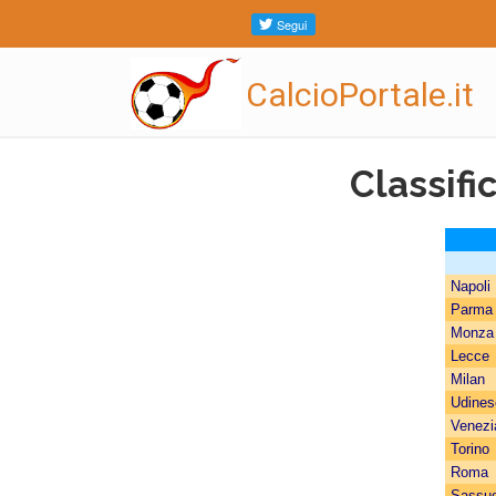
CalcioPortale.it
Classifi
Napoli
Parma
Monza
Lecce
Milan
Udines
Venezi
Torino
Roma
Sassuo