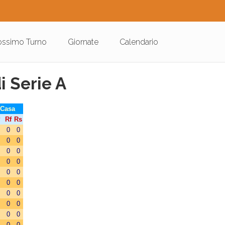
ossimo Turno
Giornate
Calendario
i Serie A
 Casa
P
Rf
Rs
0
0
0
0
0
0
0
0
0
0
0
0
0
0
0
0
0
0
0
0