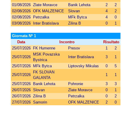
01/08/2026
Zlate Moravce
Banik Lehota
2
2
02/08/2026
OFK MALZENICE
Slovan
4
2
02/08/2026
Petrzalka
MFk Bytca
4
0
03/08/2026
Inter Bratislava
Zilina B
0
1
Giornata Nº 1
Data
Incontro
Risultato
25/07/2026
FK Humenne
Presov
1
2
MSK Povazska
25/07/2026
Inter Bratislava
3
1
Bystrica
25/07/2026
MFk Bytca
Liptovsky Mikulas
0
5
FK SLOVAN
25/07/2026
1
1
GALANTA
25/07/2026
Banik Lehota
Pohronie
3
3
26/07/2026
Slovan
Zlate Moravce
0
1
26/07/2026
Zilina B
Petrzalka
0
2
27/07/2026
Samorin
OFK MALZENICE
2
0