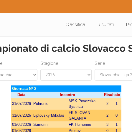
Classifica
Risultati
Pr
mpionato di calcio Slovacco 
ne
Stagione
Serie
Giornata Nº 2
Data
Incontro
Risultato
MSK Povazska
31/07/2026
Pohronie
2
1
Bystrica
FK SLOVAN
31/07/2026
Liptovsky Mikulas
2
0
GALANTA
01/08/2026
Samorin
FK Humenne
3
1
01/08/2026
Presov
0
1