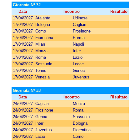
Giornata Nº 32
Data
Incontro
Risultato
17/04/2027
Atalanta
Udinese
17/04/2027
Bologna
Cagliari
17/04/2027
Como
Frosinone
17/04/2027
Fiorentina
Parma
17/04/2027
Milan
Napoli
17/04/2027
Monza
Inter
17/04/2027
Roma
Lazio
17/04/2027
Sassuolo
Lecce
17/04/2027
Torino
Genoa
17/04/2027
Venezia
Juventus
Giornata Nº 33
Data
Incontro
Risultato
24/04/2027
Cagliari
Monza
24/04/2027
Frosinone
Roma
24/04/2027
Genoa
Sassuolo
24/04/2027
Inter
Bologna
24/04/2027
Juventus
Fiorentina
24/04/2027
Lazio
Como