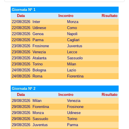
Giornata Nº 1
Data
Incontro
Risultato
22/08/2026
Inter
Monza
22/08/2026
Udinese
Como
22/08/2026
Genoa
Napoli
22/08/2026
Parma
Cagliari
23/08/2026
Frosinone
Juventus
23/08/2026
Venezia
Lecce
23/08/2026
Atalanta
Sassuolo
23/08/2026
Torino
Milan
24/08/2026
Bologna
Lazio
24/08/2026
Roma
Fiorentina
Giornata Nº 2
Data
Incontro
Risultato
28/08/2026
Milan
Venezia
29/08/2026
Fiorentina
Frosinone
29/08/2026
Monza
Udinese
29/08/2026
Sassuolo
Torino
29/08/2026
Juventus
Parma