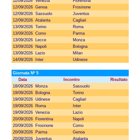
11/09/2026
Venezia
Fiorentina
12/09/2026
Genoa
Frosinone
12/09/2026
Sassuolo
Juventus
12/09/2026
Atalanta
Cagliari
13/09/2026
Torino
Roma
13/09/2026
Como
Parma
13/09/2026
Lecce
Monza
13/09/2026
Napoli
Bologna
13/09/2026
Lazio
Milan
14/09/2026
Inter
Udinese
Giornata Nº 5
Data
Incontro
Risultato
18/09/2026
Monza
Sassuolo
19/09/2026
Bologna
Torino
19/09/2026
Udinese
Cagliari
19/09/2026
Roma
Inter
19/09/2026
Venezia
Lazio
20/09/2026
Fiorentina
Napoli
20/09/2026
Frosinone
Como
20/09/2026
Parma
Genoa
20/09/2026
Juventus
Atalanta