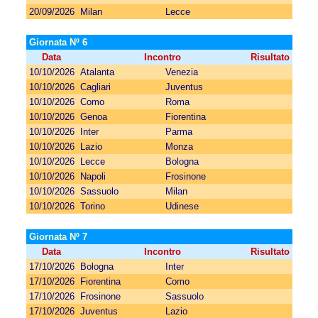
20/09/2026
Milan
Lecce
Giornata Nº 6
Data
Incontro
Risultato
10/10/2026
Atalanta
Venezia
10/10/2026
Cagliari
Juventus
10/10/2026
Como
Roma
10/10/2026
Genoa
Fiorentina
10/10/2026
Inter
Parma
10/10/2026
Lazio
Monza
10/10/2026
Lecce
Bologna
10/10/2026
Napoli
Frosinone
10/10/2026
Sassuolo
Milan
10/10/2026
Torino
Udinese
Giornata Nº 7
Data
Incontro
Risultato
17/10/2026
Bologna
Inter
17/10/2026
Fiorentina
Como
17/10/2026
Frosinone
Sassuolo
17/10/2026
Juventus
Lazio