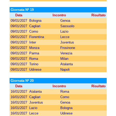
Giornata Nº 19
Data
Incontro
Risultato
09/01/2027
Bologna
Genoa
09/01/2027
Cagliari
Sassuolo
09/01/2027
Como
Lazio
09/01/2027
Fiorentina
Lecce
09/01/2027
Inter
Juventus
09/01/2027
Monza
Frosinone
09/01/2027
Parma
Venezia
09/01/2027
Roma
Milan
09/01/2027
Torino
Atalanta
09/01/2027
Udinese
Napoli
Giornata Nº 20
Data
Incontro
Risultato
16/01/2027
Atalanta
Roma
16/01/2027
Cagliari
Como
16/01/2027
Juventus
Genoa
16/01/2027
Lazio
Bologna
16/01/2027
Lecce
Udinese