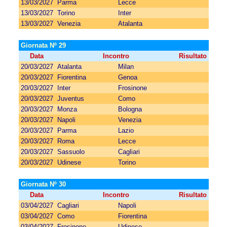
13/03/2027
Parma
Lecce
13/03/2027
Torino
Inter
13/03/2027
Venezia
Atalanta
Giornata Nº 29
Data
Incontro
Risultato
20/03/2027
Atalanta
Milan
20/03/2027
Fiorentina
Genoa
20/03/2027
Inter
Frosinone
20/03/2027
Juventus
Como
20/03/2027
Monza
Bologna
20/03/2027
Napoli
Venezia
20/03/2027
Parma
Lazio
20/03/2027
Roma
Lecce
20/03/2027
Sassuolo
Cagliari
20/03/2027
Udinese
Torino
Giornata Nº 30
Data
Incontro
Risultato
03/04/2027
Cagliari
Napoli
03/04/2027
Como
Fiorentina
03/04/2027
Frosinone
Udinese