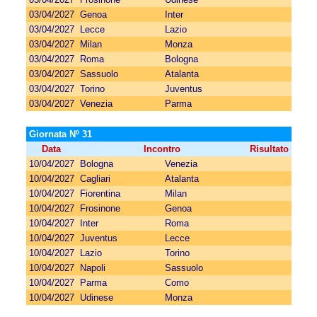
03/04/2027
Genoa
Inter
03/04/2027
Lecce
Lazio
03/04/2027
Milan
Monza
03/04/2027
Roma
Bologna
03/04/2027
Sassuolo
Atalanta
03/04/2027
Torino
Juventus
03/04/2027
Venezia
Parma
Giornata Nº 31
Data
Incontro
Risultato
10/04/2027
Bologna
Venezia
10/04/2027
Cagliari
Atalanta
10/04/2027
Fiorentina
Milan
10/04/2027
Frosinone
Genoa
10/04/2027
Inter
Roma
10/04/2027
Juventus
Lecce
10/04/2027
Lazio
Torino
10/04/2027
Napoli
Sassuolo
10/04/2027
Parma
Como
10/04/2027
Udinese
Monza