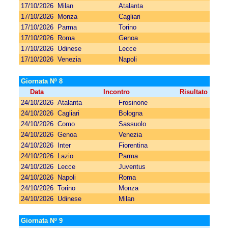
17/10/2026
Milan
Atalanta
17/10/2026
Monza
Cagliari
17/10/2026
Parma
Torino
17/10/2026
Roma
Genoa
17/10/2026
Udinese
Lecce
17/10/2026
Venezia
Napoli
Giornata Nº 8
Data
Incontro
Risultato
24/10/2026
Atalanta
Frosinone
24/10/2026
Cagliari
Bologna
24/10/2026
Como
Sassuolo
24/10/2026
Genoa
Venezia
24/10/2026
Inter
Fiorentina
24/10/2026
Lazio
Parma
24/10/2026
Lecce
Juventus
24/10/2026
Napoli
Roma
24/10/2026
Torino
Monza
24/10/2026
Udinese
Milan
Giornata Nº 9