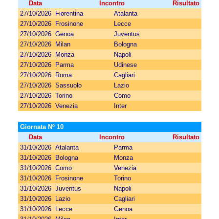
Data
Incontro
Risultato
27/10/2026
Fiorentina
Atalanta
27/10/2026
Frosinone
Lecce
27/10/2026
Genoa
Juventus
27/10/2026
Milan
Bologna
27/10/2026
Monza
Napoli
27/10/2026
Parma
Udinese
27/10/2026
Roma
Cagliari
27/10/2026
Sassuolo
Lazio
27/10/2026
Torino
Como
27/10/2026
Venezia
Inter
Giornata Nº 10
Data
Incontro
Risultato
31/10/2026
Atalanta
Parma
31/10/2026
Bologna
Monza
31/10/2026
Como
Venezia
31/10/2026
Frosinone
Torino
31/10/2026
Juventus
Napoli
31/10/2026
Lazio
Cagliari
31/10/2026
Lecce
Genoa