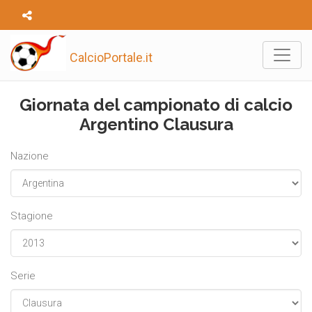
CalcioPortale.it
Giornata del campionato di calcio
Argentino Clausura
Nazione
Stagione
Serie