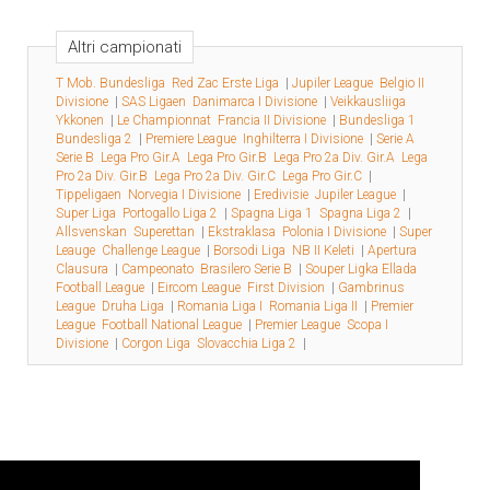
Altri campionati
T Mob. Bundesliga
Red Zac Erste Liga
|
Jupiler League
Belgio II
Divisione
|
SAS Ligaen
Danimarca I Divisione
|
Veikkausliiga
Ykkonen
|
Le Championnat
Francia II Divisione
|
Bundesliga 1
Bundesliga 2
|
Premiere League
Inghilterra I Divisione
|
Serie A
Serie B
Lega Pro Gir.A
Lega Pro Gir.B
Lega Pro 2a Div. Gir.A
Lega
Pro 2a Div. Gir.B
Lega Pro 2a Div. Gir.C
Lega Pro Gir.C
|
Tippeligaen
Norvegia I Divisione
|
Eredivisie
Jupiler League
|
Super Liga
Portogallo Liga 2
|
Spagna Liga 1
Spagna Liga 2
|
Allsvenskan
Superettan
|
Ekstraklasa
Polonia I Divisione
|
Super
Leauge
Challenge League
|
Borsodi Liga
NB II Keleti
|
Apertura
Clausura
|
Campeonato
Brasilero Serie B
|
Souper Ligka Ellada
Football League
|
Eircom League
First Division
|
Gambrinus
League
Druha Liga
|
Romania Liga I
Romania Liga II
|
Premier
League
Football National League
|
Premier League
Scopa I
Divisione
|
Corgon Liga
Slovacchia Liga 2
|