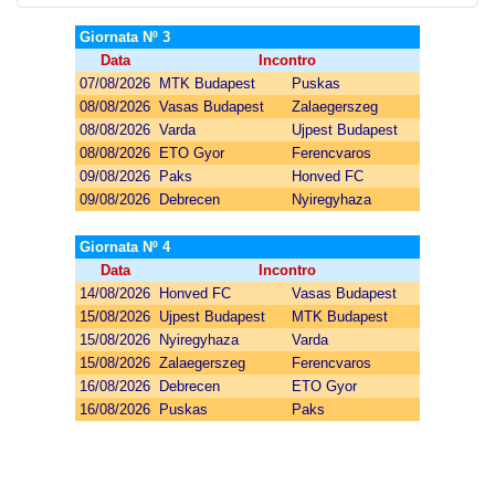
Giornata Nº 3
Data
Incontro
07/08/2026
MTK Budapest
Puskas
08/08/2026
Vasas Budapest
Zalaegerszeg
08/08/2026
Varda
Ujpest Budapest
08/08/2026
ETO Gyor
Ferencvaros
09/08/2026
Paks
Honved FC
09/08/2026
Debrecen
Nyiregyhaza
Giornata Nº 4
Data
Incontro
14/08/2026
Honved FC
Vasas Budapest
15/08/2026
Ujpest Budapest
MTK Budapest
15/08/2026
Nyiregyhaza
Varda
15/08/2026
Zalaegerszeg
Ferencvaros
16/08/2026
Debrecen
ETO Gyor
16/08/2026
Puskas
Paks