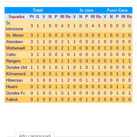
Totali
In casa
Fuori Casa
Squadra
Pt
G
V
N
P
Rf
Rs
V
N
P
Rf
Rs
V
N
P
Rf
Rs
St.
3
1
1
0
0
4
3
1
0
0
4
3
0
0
0
0
0
Johnstone
St. Mirren
3
1
1
0
0
2
0
0
0
0
0
0
1
0
0
2
0
Aberdeen
3
1
1
0
0
2
1
1
0
0
2
1
0
0
0
0
0
Motherwell
3
1
1
0
0
2
1
0
0
0
0
0
1
0
0
2
1
Celtic
3
1
1
0
0
1
0
1
0
0
1
0
0
0
0
0
0
Rangers
1
1
0
1
0
1
1
0
0
0
0
0
0
1
0
1
1
Dundee Utd
1
1
0
1
0
1
1
0
1
0
1
1
0
0
0
0
0
Kilmarnock
0
1
0
0
1
3
4
0
0
0
0
0
0
0
1
3
4
Hibernian
0
1
0
0
1
1
2
0
0
1
1
2
0
0
0
0
0
Hearts
0
1
0
0
1
1
2
0
0
0
0
0
0
0
1
1
2
Dundee Fc
0
1
0
0
1
0
1
0
0
0
0
0
0
0
1
0
1
Falkirk
0
1
0
0
1
0
2
0
0
1
0
2
0
0
0
0
0
Altri campionati