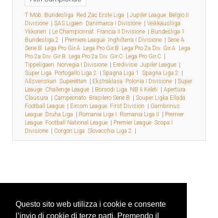
T Mob. Bundesliga
Red Zac Erste Liga
|
Jupiler League
Belgio II
Divisione
|
SAS Ligaen
Danimarca I Divisione
|
Veikkausliiga
Ykkonen
|
Le Championnat
Francia II Divisione
|
Bundesliga 1
Bundesliga 2
|
Premiere League
Inghilterra I Divisione
|
Serie A
Serie B
Lega Pro Gir.A
Lega Pro Gir.B
Lega Pro 2a Div. Gir.A
Lega
Pro 2a Div. Gir.B
Lega Pro 2a Div. Gir.C
Lega Pro Gir.C
|
Tippeligaen
Norvegia I Divisione
|
Eredivisie
Jupiler League
|
Super Liga
Portogallo Liga 2
|
Spagna Liga 1
Spagna Liga 2
|
Allsvenskan
Superettan
|
Ekstraklasa
Polonia I Divisione
|
Super
Leauge
Challenge League
|
Borsodi Liga
NB II Keleti
|
Apertura
Clausura
|
Campeonato
Brasilero Serie B
|
Souper Ligka Ellada
Football League
|
Eircom League
First Division
|
Gambrinus
League
Druha Liga
|
Romania Liga I
Romania Liga II
|
Premier
League
Football National League
|
Premier League
Scopa I
Divisione
|
Corgon Liga
Slovacchia Liga 2
|
Questo sito web utilizza i cookie e consente
l’invio di cookie di terze parti. Premendo il