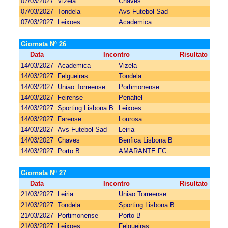
07/03/2027
Vizela
Chaves
07/03/2027
Tondela
Avs Futebol Sad
07/03/2027
Leixoes
Academica
Giornata Nº 26
Data
Incontro
Risultato
14/03/2027
Academica
Vizela
14/03/2027
Felgueiras
Tondela
14/03/2027
Uniao Torreense
Portimonense
14/03/2027
Feirense
Penafiel
14/03/2027
Sporting Lisbona B
Leixoes
14/03/2027
Farense
Lourosa
14/03/2027
Avs Futebol Sad
Leiria
14/03/2027
Chaves
Benfica Lisbona B
14/03/2027
Porto B
AMARANTE FC
Giornata Nº 27
Data
Incontro
Risultato
21/03/2027
Leiria
Uniao Torreense
21/03/2027
Tondela
Sporting Lisbona B
21/03/2027
Portimonense
Porto B
21/03/2027
Leixoes
Felgueiras