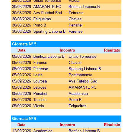
29/08/2026
Uniao Torreense
Vizela
30/08/2026
AMARANTE FC
Benfica Lisbona B
30/08/2026
Avs Futebol Sad
Feirense
30/08/2026
Felgueiras
Chaves
30/08/2026
Porto B
Penafiel
30/08/2026
Sporting Lisbona B
Farense
Giornata Nº 5
Data
Incontro
Risultato
05/09/2026
Benfica Lisbona B
Uniao Torreense
05/09/2026
Farense
Chaves
05/09/2026
Feirense
Sporting Lisbona B
05/09/2026
Leiria
Portimonense
05/09/2026
Lourosa
Avs Futebol Sad
05/09/2026
Leixoes
AMARANTE FC
05/09/2026
Penafiel
Academica
05/09/2026
Tondela
Porto B
05/09/2026
Vizela
Felgueiras
Giornata Nº 6
Data
Incontro
Risultato
12/09/2026
Academica
Benfica Lisbona B