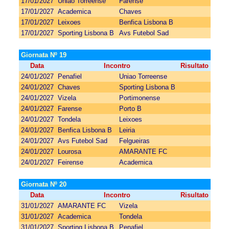
17/01/2027
Uniao Torreense
Farense
17/01/2027
Academica
Chaves
17/01/2027
Leixoes
Benfica Lisbona B
17/01/2027
Sporting Lisbona B
Avs Futebol Sad
Giornata Nº 19
Data
Incontro
Risultato
24/01/2027
Penafiel
Uniao Torreense
24/01/2027
Chaves
Sporting Lisbona B
24/01/2027
Vizela
Portimonense
24/01/2027
Farense
Porto B
24/01/2027
Tondela
Leixoes
24/01/2027
Benfica Lisbona B
Leiria
24/01/2027
Avs Futebol Sad
Felgueiras
24/01/2027
Lourosa
AMARANTE FC
24/01/2027
Feirense
Academica
Giornata Nº 20
Data
Incontro
Risultato
31/01/2027
AMARANTE FC
Vizela
31/01/2027
Academica
Tondela
31/01/2027
Sporting Lisbona B
Penafiel