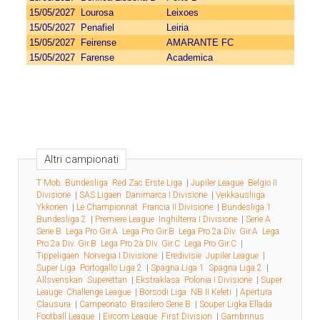
15/05/2027
Lourosa
Leixoes
15/05/2027
Penafiel
Leiria
15/05/2027
Feirense
AMARANTE FC
15/05/2027
Farense
Academica
Altri campionati
T Mob. Bundesliga
Red Zac Erste Liga
|
Jupiler League
Belgio II
Divisione
|
SAS Ligaen
Danimarca I Divisione
|
Veikkausliiga
Ykkonen
|
Le Championnat
Francia II Divisione
|
Bundesliga 1
Bundesliga 2
|
Premiere League
Inghilterra I Divisione
|
Serie A
Serie B
Lega Pro Gir.A
Lega Pro Gir.B
Lega Pro 2a Div. Gir.A
Lega
Pro 2a Div. Gir.B
Lega Pro 2a Div. Gir.C
Lega Pro Gir.C
|
Tippeligaen
Norvegia I Divisione
|
Eredivisie
Jupiler League
|
Super Liga
Portogallo Liga 2
|
Spagna Liga 1
Spagna Liga 2
|
Allsvenskan
Superettan
|
Ekstraklasa
Polonia I Divisione
|
Super
Leauge
Challenge League
|
Borsodi Liga
NB II Keleti
|
Apertura
Clausura
|
Campeonato
Brasilero Serie B
|
Souper Ligka Ellada
Football League
|
Eircom League
First Division
|
Gambrinus