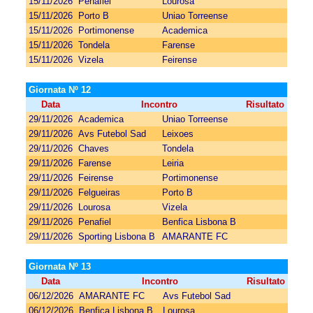
15/11/2026
Penafiel
Lourosa
15/11/2026
Porto B
Uniao Torreense
15/11/2026
Portimonense
Academica
15/11/2026
Tondela
Farense
15/11/2026
Vizela
Feirense
Giornata Nº 12
Data
Incontro
Risultato
29/11/2026
Academica
Uniao Torreense
29/11/2026
Avs Futebol Sad
Leixoes
29/11/2026
Chaves
Tondela
29/11/2026
Farense
Leiria
29/11/2026
Feirense
Portimonense
29/11/2026
Felgueiras
Porto B
29/11/2026
Lourosa
Vizela
29/11/2026
Penafiel
Benfica Lisbona B
29/11/2026
Sporting Lisbona B
AMARANTE FC
Giornata Nº 13
Data
Incontro
Risultato
06/12/2026
AMARANTE FC
Avs Futebol Sad
06/12/2026
Benfica Lisbona B
Lourosa